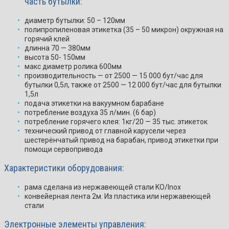
часть бутылки:
диаметр бутылки: 50 – 120мм
полипропиленовая этикетка (35 – 50 микрон) окружная на
горячий клей
длинна 70 — 380мм
высота 50- 150мм
макс диаметр ролика 600мм
производительность — от 2500 — 15 000 бут/час для
бутылки 0,5л, также от 2500 — 12 000 бут/час для бутылки
1,5л
подача этикетки на вакуумном барабане
потребление воздуха 35 л/мин. (6 бар)
потребление горячего клея: 1кг/20 — 35 тыс. этикеток
технический привод от главной карусели через
шестерёнчатый привод на барабан, привод этикетки при
помощи сервопривода
Характеристики оборудования:
рама сделана из нержавеющей стали KO/Inox
конвейерная лента 2м. Из пластика или нержавеющей
стали
Электронные элементы управления: