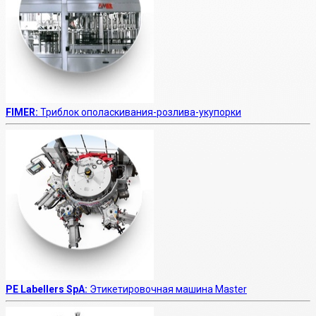
FIMER:
Триблок ополаскивания-розлива-укупорки
PE Labellers SpA:
Этикетировочная машина Master