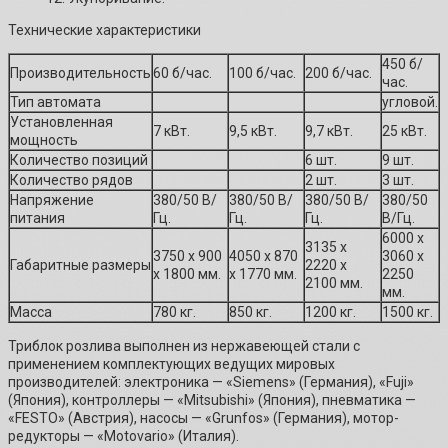
Технические характеристики
450 б/
Производительность
60 б/час.
100 б/час.
200 б/час.
час.
Тип автомата
угловой.
Установленная
7 кВт.
9,5 кВт.
9,7 кВт.
25 кВт.
мощность
Количество позиций
6 шт.
9 шт.
Количество рядов
2 шт.
3 шт.
Напряжение
380/50 В/
380/50 В/
380/50 В/
380/50
питания
Гц.
Гц.
Гц.
В/Гц.
6000 х
3135 х
3750 х 900
4050 х 870
3060 х
Габаритные размеры
2220 х
х 1800 мм.
х 1770 мм.
2250
2100 мм.
мм.
Масса
780 кг.
850 кг.
1200 кг.
1500 кг.
Триблок розлива выполнен из нержавеющей стали с
применением комплектующих ведущих мировых
производителей: электроника — «Siemens» (Германия), «Fuji»
(Япония), контроллеры — «Mitsubishi» (Япония), пневматика —
«FESTO» (Австрия), насосы — «Grunfos» (Германия), мотор-
редукторы — «Motovario» (Италия).