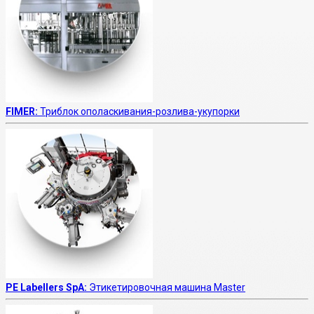
FIMER:
Триблок ополаскивания-розлива-укупорки
PE Labellers SpA:
Этикетировочная машина Master